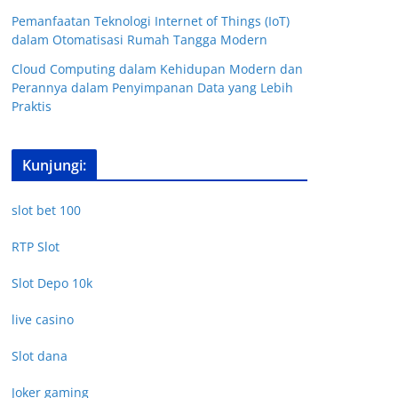
Pemanfaatan Teknologi Internet of Things (IoT)
dalam Otomatisasi Rumah Tangga Modern
Cloud Computing dalam Kehidupan Modern dan
Perannya dalam Penyimpanan Data yang Lebih
Praktis
Kunjungi:
slot bet 100
RTP Slot
Slot Depo 10k
live casino
Slot dana
Joker gaming