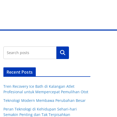
Cari
Recent Posts
Tren Recovery Ice Bath di Kalangan Atlet
Profesional untuk Mempercepat Pemulihan Otot
Teknologi Modern Membawa Perubahan Besar
Peran Teknologi di Kehidupan Sehari-hari
Semakin Penting dan Tak Terpisahkan