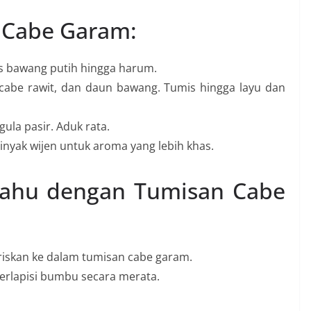
 Cabe Garam:
is bawang putih hingga harum.
 cabe rawit, dan daun bawang. Tumis hingga layu dan
la pasir. Aduk rata.
inyak wijen untuk aroma yang lebih khas.
ahu dengan Tumisan Cabe
riskan ke dalam tumisan cabe garam.
erlapisi bumbu secara merata.