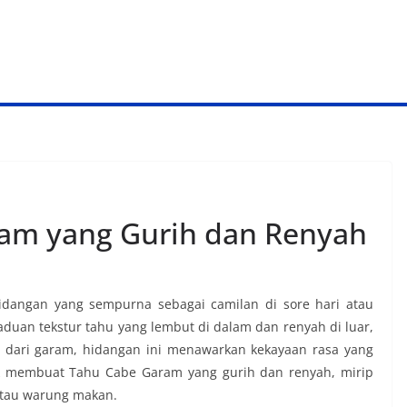
am yang Gurih dan Renyah
dangan yang sempurna sebagai camilan di sore hari atau
uan tekstur tahu yang lembut di dalam dan renyah di luar,
 dari garam, hidangan ini menawarkan kekayaan rasa yang
tuk membuat Tahu Cabe Garam yang gurih dan renyah, mirip
atau warung makan.