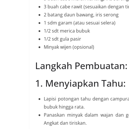
3 buah cabe rawit (sesuaikan dengan ti
2 batang daun bawang, iris serong
1 sdm garam (atau sesuai selera)
1/2 sdt merica bubuk
1/2 sdt gula pasir
Minyak wijen (opsional)
Langkah Pembuatan:
1. Menyiapkan Tahu:
Lapisi potongan tahu dengan campura
bubuk hingga rata.
Panaskan minyak dalam wajan dan g
Angkat dan tiriskan.