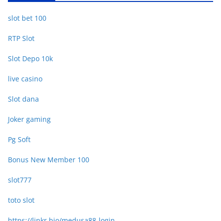
slot bet 100
RTP Slot
Slot Depo 10k
live casino
Slot dana
Joker gaming
Pg Soft
Bonus New Member 100
slot777
toto slot
https://linkr.bio/medusa88-login