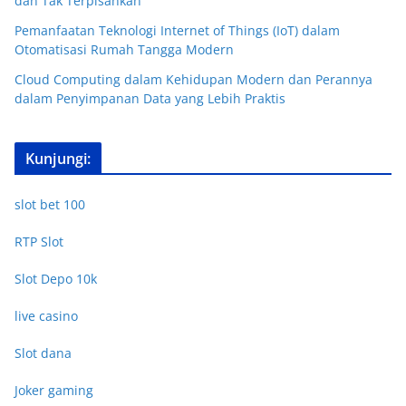
dan Tak Terpisahkan
Pemanfaatan Teknologi Internet of Things (IoT) dalam
Otomatisasi Rumah Tangga Modern
Cloud Computing dalam Kehidupan Modern dan Perannya
dalam Penyimpanan Data yang Lebih Praktis
Kunjungi:
slot bet 100
RTP Slot
Slot Depo 10k
live casino
Slot dana
Joker gaming