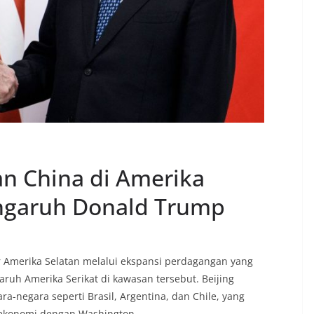
n China di Amerika
ngaruh Donald Trump
 Amerika Selatan melalui ekspansi perdagangan yang
aruh Amerika Serikat di kawasan tersebut. Beijing
negara seperti Brasil, Argentina, dan Chile, yang
 ekonomi dengan Washington.