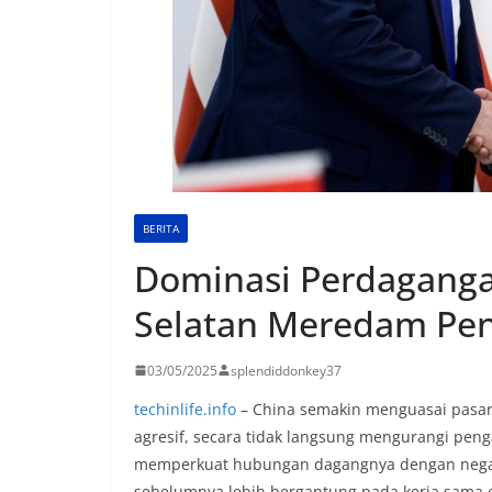
BERITA
Dominasi Perdaganga
Selatan Meredam Pe
03/05/2025
splendiddonkey37
techinlife.info
– China semakin menguasai pasar
agresif, secara tidak langsung mengurangi peng
memperkuat hubungan dagangnya dengan negara-
sebelumnya lebih bergantung pada kerja sama