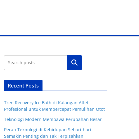
Cari
Recent Posts
Tren Recovery Ice Bath di Kalangan Atlet
Profesional untuk Mempercepat Pemulihan Otot
Teknologi Modern Membawa Perubahan Besar
Peran Teknologi di Kehidupan Sehari-hari
Semakin Penting dan Tak Terpisahkan