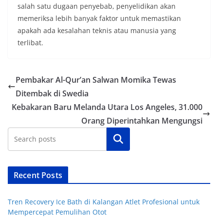
salah satu dugaan penyebab, penyelidikan akan
memeriksa lebih banyak faktor untuk memastikan
apakah ada kesalahan teknis atau manusia yang
terlibat.
Pembakar Al-Qur’an Salwan Momika Tewas
Ditembak di Swedia
Kebakaran Baru Melanda Utara Los Angeles, 31.000
Orang Diperintahkan Mengungsi
Cari
Recent Posts
Tren Recovery Ice Bath di Kalangan Atlet Profesional untuk
Mempercepat Pemulihan Otot