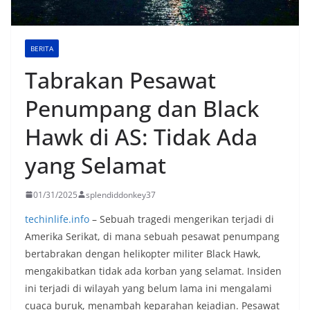
BERITA
Tabrakan Pesawat
Penumpang dan Black
Hawk di AS: Tidak Ada
yang Selamat
01/31/2025
splendiddonkey37
techinlife.info
– Sebuah tragedi mengerikan terjadi di
Amerika Serikat, di mana sebuah pesawat penumpang
bertabrakan dengan helikopter militer Black Hawk,
mengakibatkan tidak ada korban yang selamat. Insiden
ini terjadi di wilayah yang belum lama ini mengalami
cuaca buruk, menambah keparahan kejadian. Pesawat