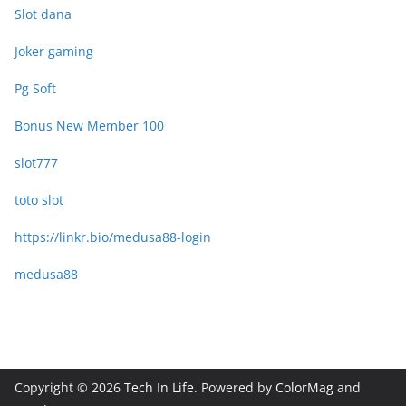
Slot dana
Joker gaming
Pg Soft
Bonus New Member 100
slot777
toto slot
https://linkr.bio/medusa88-login
medusa88
Copyright © 2026
Tech In Life
. Powered by
ColorMag
and