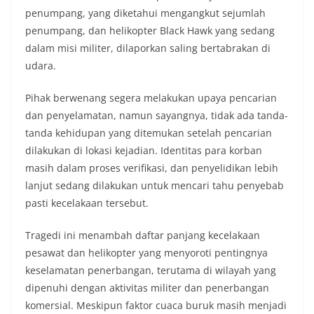
penumpang, yang diketahui mengangkut sejumlah
penumpang, dan helikopter Black Hawk yang sedang
dalam misi militer, dilaporkan saling bertabrakan di
udara.
Pihak berwenang segera melakukan upaya pencarian
dan penyelamatan, namun sayangnya, tidak ada tanda-
tanda kehidupan yang ditemukan setelah pencarian
dilakukan di lokasi kejadian. Identitas para korban
masih dalam proses verifikasi, dan penyelidikan lebih
lanjut sedang dilakukan untuk mencari tahu penyebab
pasti kecelakaan tersebut.
Tragedi ini menambah daftar panjang kecelakaan
pesawat dan helikopter yang menyoroti pentingnya
keselamatan penerbangan, terutama di wilayah yang
dipenuhi dengan aktivitas militer dan penerbangan
komersial. Meskipun faktor cuaca buruk masih menjadi