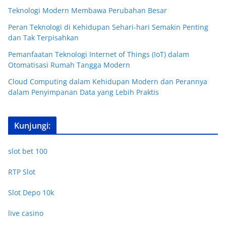
Teknologi Modern Membawa Perubahan Besar
Peran Teknologi di Kehidupan Sehari-hari Semakin Penting
dan Tak Terpisahkan
Pemanfaatan Teknologi Internet of Things (IoT) dalam
Otomatisasi Rumah Tangga Modern
Cloud Computing dalam Kehidupan Modern dan Perannya
dalam Penyimpanan Data yang Lebih Praktis
Kunjungi:
slot bet 100
RTP Slot
Slot Depo 10k
live casino