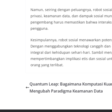
Namun, seiring dengan peluangnya, robot sosia
privasi, keamanan data, dan dampak sosial muncu
pengembang harus memastikan bahwa interaksi
pengguna.
Kesimpulannya, robot sosial menawarkan potens
Dengan menggabungkan teknologi canggih dan 
integral dari kehidupan sehari-hari. Sambil me
mempertimbangkan implikasi etis dan sosial u
orang yang terlibat.
Quantum Leap: Bagaimana Komputasi Ku
Mengubah Paradigma Keamanan Data