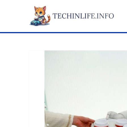
Skip
to
content