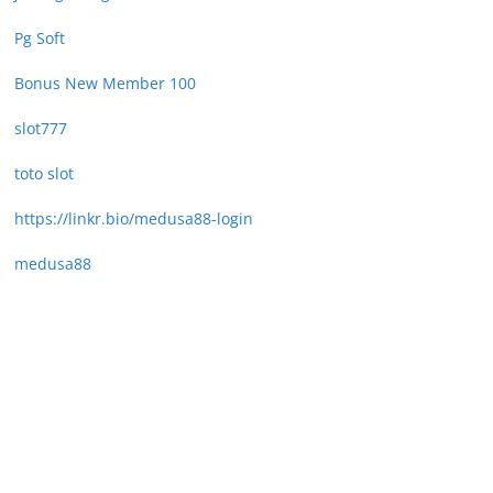
Pg Soft
Bonus New Member 100
slot777
toto slot
https://linkr.bio/medusa88-login
medusa88