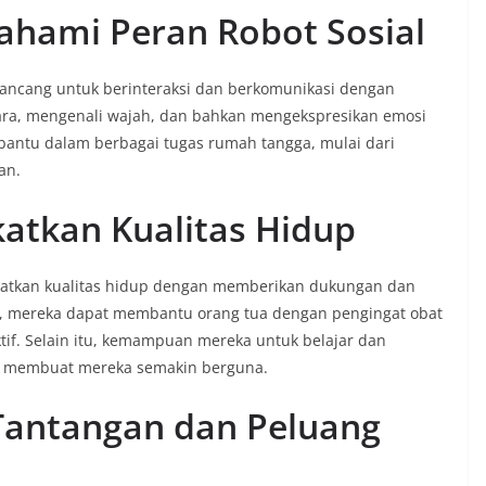
hami Peran Robot Sosial
irancang untuk berinteraksi dan berkomunikasi dengan
ara, mengenali wajah, dan bahkan mengekspresikan emosi
bantu dalam berbagai tugas rumah tangga, mulai dari
an.
katkan Kualitas Hidup
gkatkan kualitas hidup dengan memberikan dukungan dan
 mereka dapat membantu orang tua dengan pengingat obat
tif. Selain itu, kemampuan mereka untuk belajar dan
a membuat mereka semakin berguna.
Tantangan dan Peluang