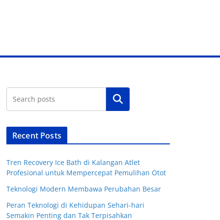
Cari
Recent Posts
Tren Recovery Ice Bath di Kalangan Atlet
Profesional untuk Mempercepat Pemulihan Otot
Teknologi Modern Membawa Perubahan Besar
Peran Teknologi di Kehidupan Sehari-hari
Semakin Penting dan Tak Terpisahkan