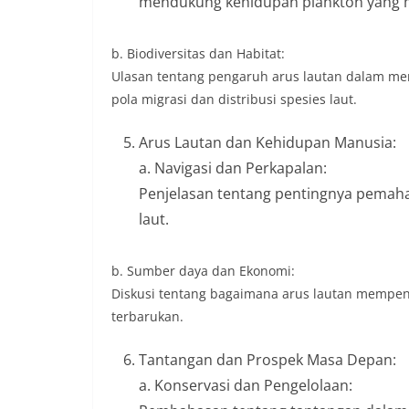
mendukung kehidupan plankton yang me
b. Biodiversitas dan Habitat:
Ulasan tentang pengaruh arus lautan dalam me
pola migrasi dan distribusi spesies laut.
Arus Lautan dan Kehidupan Manusia:
a. Navigasi dan Perkapalan:
Penjelasan tentang pentingnya pemaha
laut.
b. Sumber daya dan Ekonomi:
Diskusi tentang bagaimana arus lautan mempen
terbarukan.
Tantangan dan Prospek Masa Depan:
a. Konservasi dan Pengelolaan: