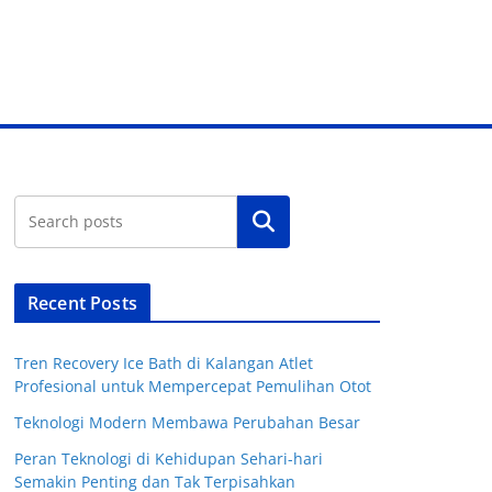
Cari
Recent Posts
Tren Recovery Ice Bath di Kalangan Atlet
Profesional untuk Mempercepat Pemulihan Otot
Teknologi Modern Membawa Perubahan Besar
Peran Teknologi di Kehidupan Sehari-hari
Semakin Penting dan Tak Terpisahkan