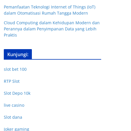
Pemanfaatan Teknologi Internet of Things (IoT)
dalam Otomatisasi Rumah Tangga Modern
Cloud Computing dalam Kehidupan Modern dan
Perannya dalam Penyimpanan Data yang Lebih
Praktis
Kunjungi:
slot bet 100
RTP Slot
Slot Depo 10k
live casino
Slot dana
Joker gaming