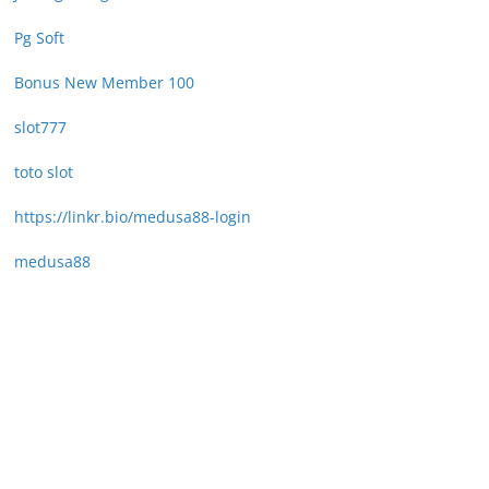
Pg Soft
Bonus New Member 100
slot777
toto slot
https://linkr.bio/medusa88-login
medusa88