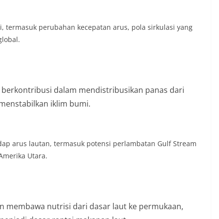
i, termasuk perubahan kecepatan arus, pola sirkulasi yang
global.
 berkontribusi dalam mendistribusikan panas dari
menstabilkan iklim bumi.
dap arus lautan, termasuk potensi perlambatan Gulf Stream
Amerika Utara.
 membawa nutrisi dari dasar laut ke permukaan,