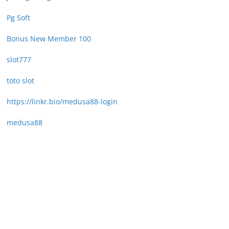
Pg Soft
Bonus New Member 100
slot777
toto slot
https://linkr.bio/medusa88-login
medusa88