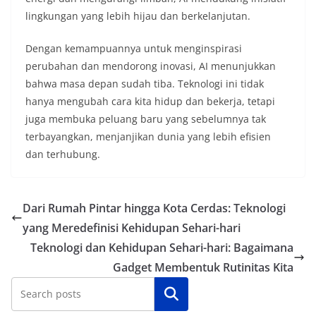
lingkungan yang lebih hijau dan berkelanjutan.
Dengan kemampuannya untuk menginspirasi
perubahan dan mendorong inovasi, AI menunjukkan
bahwa masa depan sudah tiba. Teknologi ini tidak
hanya mengubah cara kita hidup dan bekerja, tetapi
juga membuka peluang baru yang sebelumnya tak
terbayangkan, menjanjikan dunia yang lebih efisien
dan terhubung.
Dari Rumah Pintar hingga Kota Cerdas: Teknologi
yang Meredefinisi Kehidupan Sehari-hari
Teknologi dan Kehidupan Sehari-hari: Bagaimana
Gadget Membentuk Rutinitas Kita
Cari