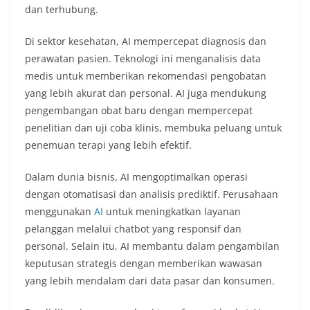
dan terhubung.
Di sektor kesehatan, AI mempercepat diagnosis dan
perawatan pasien. Teknologi ini menganalisis data
medis untuk memberikan rekomendasi pengobatan
yang lebih akurat dan personal. AI juga mendukung
pengembangan obat baru dengan mempercepat
penelitian dan uji coba klinis, membuka peluang untuk
penemuan terapi yang lebih efektif.
Dalam dunia bisnis, AI mengoptimalkan operasi
dengan otomatisasi dan analisis prediktif. Perusahaan
menggunakan
AI
untuk meningkatkan layanan
pelanggan melalui chatbot yang responsif dan
personal. Selain itu, AI membantu dalam pengambilan
keputusan strategis dengan memberikan wawasan
yang lebih mendalam dari data pasar dan konsumen.