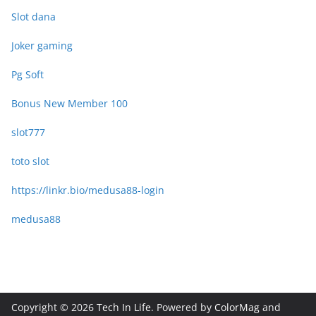
Slot dana
Joker gaming
Pg Soft
Bonus New Member 100
slot777
toto slot
https://linkr.bio/medusa88-login
medusa88
Copyright © 2026
Tech In Life
. Powered by
ColorMag
and