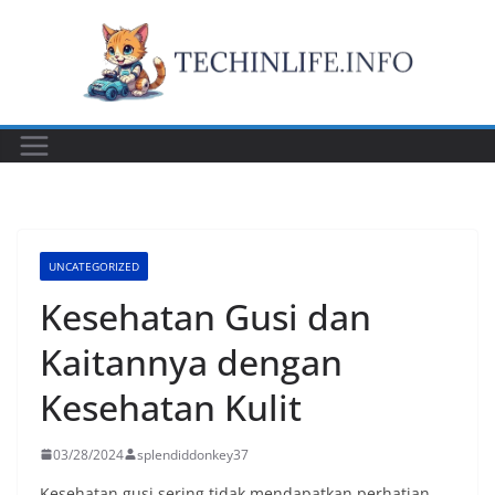
Skip
to
content
UNCATEGORIZED
Kesehatan Gusi dan
Kaitannya dengan
Kesehatan Kulit
03/28/2024
splendiddonkey37
Kesehatan gusi sering tidak mendapatkan perhatian