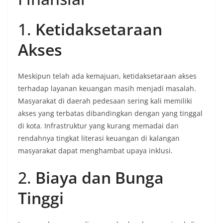
1.
Ketidaksetaraan
Akses
Meskipun telah ada kemajuan, ketidaksetaraan akses
terhadap layanan keuangan masih menjadi masalah.
Masyarakat di daerah pedesaan sering kali memiliki
akses yang terbatas dibandingkan dengan yang tinggal
di kota. Infrastruktur yang kurang memadai dan
rendahnya tingkat literasi keuangan di kalangan
masyarakat dapat menghambat upaya inklusi.
2.
Biaya dan Bunga
Tinggi