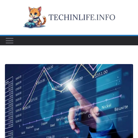
Skip
to
content