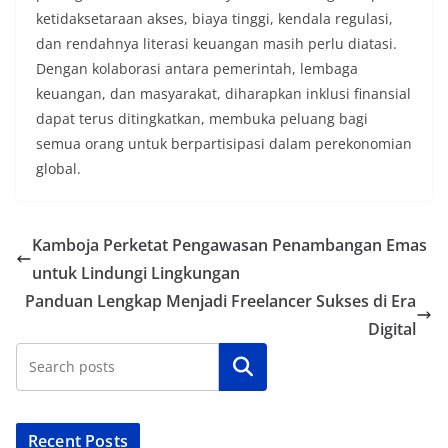
ketidaksetaraan akses, biaya tinggi, kendala regulasi,
dan rendahnya literasi keuangan masih perlu diatasi.
Dengan kolaborasi antara pemerintah, lembaga
keuangan, dan masyarakat, diharapkan inklusi finansial
dapat terus ditingkatkan, membuka peluang bagi
semua orang untuk berpartisipasi dalam perekonomian
global.
Kamboja Perketat Pengawasan Penambangan Emas
untuk Lindungi Lingkungan
Panduan Lengkap Menjadi Freelancer Sukses di Era
Digital
Cari
Recent Posts