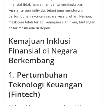
finansial tidak hanya membantu meningkatkan
kesejahteraan individu, tetapi juga mendorong
pertumbuhan ekonomi secara keseluruhan. Namun,
meskipun telah terjadi kemajuan signifikan, tantangan
besar masih ada di depan.
Kemajuan Inklusi
Finansial di Negara
Berkembang
1.
Pertumbuhan
Teknologi Keuangan
(Fintech)