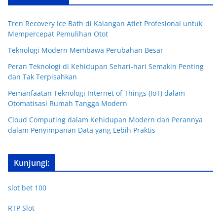
Tren Recovery Ice Bath di Kalangan Atlet Profesional untuk
Mempercepat Pemulihan Otot
Teknologi Modern Membawa Perubahan Besar
Peran Teknologi di Kehidupan Sehari-hari Semakin Penting
dan Tak Terpisahkan
Pemanfaatan Teknologi Internet of Things (IoT) dalam
Otomatisasi Rumah Tangga Modern
Cloud Computing dalam Kehidupan Modern dan Perannya
dalam Penyimpanan Data yang Lebih Praktis
Kunjungi:
slot bet 100
RTP Slot