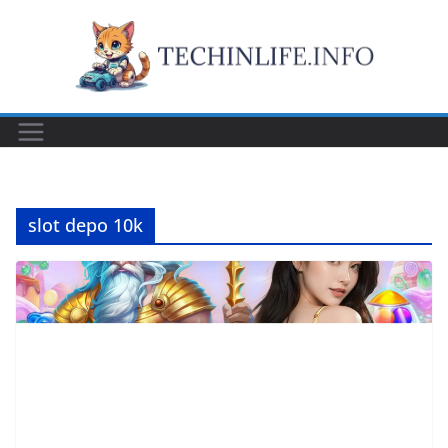
Skip
to
content
slot depo 10k