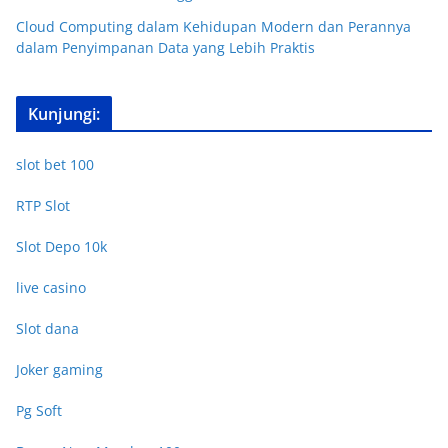
Cloud Computing dalam Kehidupan Modern dan Perannya
dalam Penyimpanan Data yang Lebih Praktis
Kunjungi:
slot bet 100
RTP Slot
Slot Depo 10k
live casino
Slot dana
Joker gaming
Pg Soft