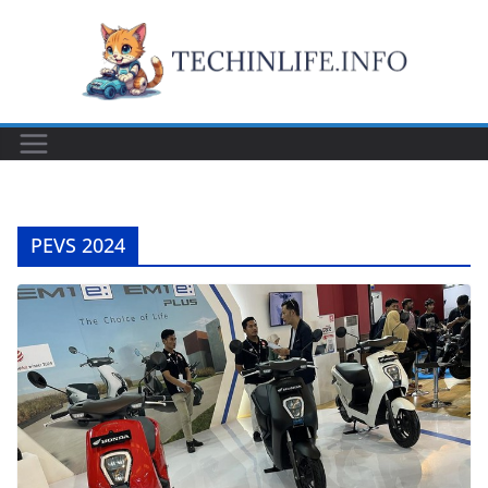
Skip
to
content
PEVS 2024