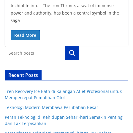
techinlife.info – The Iron Throne, a seat of immense
power and authority, has been a central symbol in the
saga
Read More
Cari
Recent Posts
Tren Recovery Ice Bath di Kalangan Atlet Profesional untuk
Mempercepat Pemulihan Otot
Teknologi Modern Membawa Perubahan Besar
Peran Teknologi di Kehidupan Sehari-hari Semakin Penting
dan Tak Terpisahkan