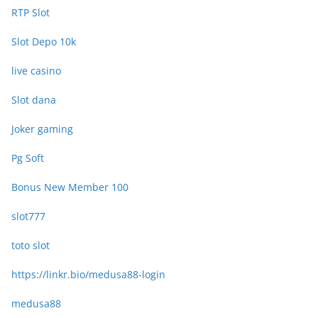
RTP Slot
Slot Depo 10k
live casino
Slot dana
Joker gaming
Pg Soft
Bonus New Member 100
slot777
toto slot
https://linkr.bio/medusa88-login
medusa88