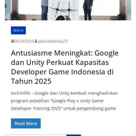
BERITA
04/24/2025
splendiddonkey37
Antusiasme Meningkat: Google
dan Unity Perkuat Kapasitas
Developer Game Indonesia di
Tahun 2025
techinlife – Google dan Unity kembali menghadirkan
program pelatihan “Google Play x Unity Game
Developer Training 2025” untuk pengembang game
Read More