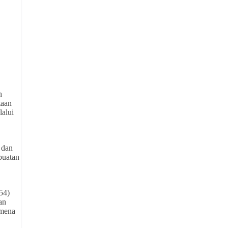
h
taan
lalui
 dan
buatan
54)
an
omena