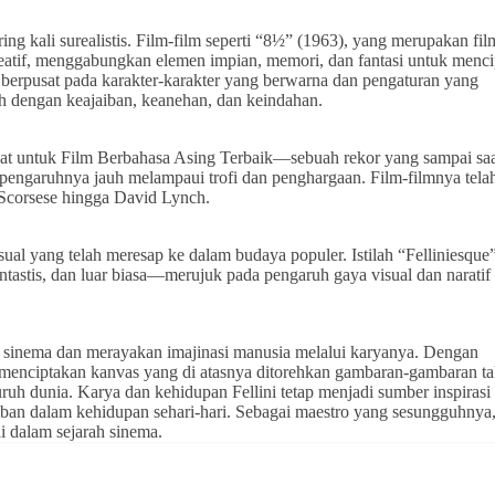
ing kali surealistis. Film-film seperti “8½” (1963), yang merupakan fil
reatif, menggabungkan elemen impian, memori, dan fantasi untuk menc
li berpusat pada karakter-karakter yang berwarna dan pengaturan yang
h dengan keajaiban, keanehan, dan keindahan.
at untuk Film Berbahasa Asing Terbaik—sebuah rekor yang sampai saa
engaruhnya jauh melampaui trofi dan penghargaan. Film-filmnya tela
 Scorsese hingga David Lynch.
sual yang telah meresap ke dalam budaya populer. Istilah “Felliniesque
astis, dan luar biasa—merujuk pada pengaruh gaya visual dan naratif 
as sinema dan merayakan imajinasi manusia melalui karyanya. Dengan
 menciptakan kanvas yang di atasnya ditorehkan gambaran-gambaran t
uh dunia. Karya dan kehidupan Fellini tetap menjadi sumber inspirasi
ban dalam kehidupan sehari-hari. Sebagai maestro yang sesungguhnya
i dalam sejarah sinema.