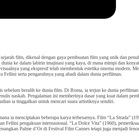
m sejarah film, dikenal dengan gaya pembuatan film yang unik dan penu
wa dunia ke dalam labirin imajinasi yang kaya, di mana mimpi dan kenya
 visualnya yang ekspresif telah membentuk estetika sinema modern. Me
ya Fellini serta pengaruhnya yang abadi dalam dunia perfilman.
is sebelum beralih ke dunia film. Di Roma, ia terjun ke dunia perfilman
i penulis naskah. Pengalaman ini memberinya dasar yang kuat dalam pem
ian ia tinggalkan untuk mencari suara artistiknya sendiri.
 mana ia menciptakan beberapa karya terbesarnya. Film “La Strada” (19
Fellini pengakuan internasional. “La Dolce Vita” (1960), pemeriksa
nangkan Palme d’Or di Festival Film Cannes tetapi juga menjadi fen