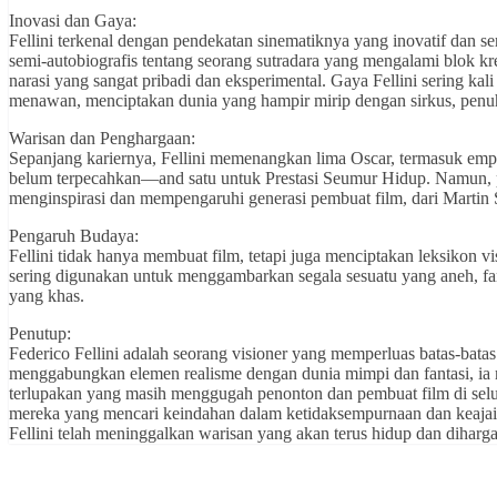
Inovasi dan Gaya:
Fellini terkenal dengan pendekatan sinematiknya yang inovatif dan ser
semi-autobiografis tentang seorang sutradara yang mengalami blok k
narasi yang sangat pribadi dan eksperimental. Gaya Fellini sering ka
menawan, menciptakan dunia yang hampir mirip dengan sirkus, penu
Warisan dan Penghargaan:
Sepanjang kariernya, Fellini memenangkan lima Oscar, termasuk emp
belum terpecahkan—and satu untuk Prestasi Seumur Hidup. Namun, p
menginspirasi dan mempengaruhi generasi pembuat film, dari Martin
Pengaruh Budaya:
Fellini tidak hanya membuat film, tetapi juga menciptakan leksikon vi
sering digunakan untuk menggambarkan segala sesuatu yang aneh, fant
yang khas.
Penutup:
Federico Fellini adalah seorang visioner yang memperluas batas-bat
menggabungkan elemen realisme dengan dunia mimpi dan fantasi, ia
terlupakan yang masih menggugah penonton dan pembuat film di selur
mereka yang mencari keindahan dalam ketidaksempurnaan dan keajai
Fellini telah meninggalkan warisan yang akan terus hidup dan diharga