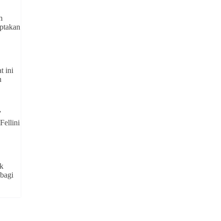
m
iptakan
t ini
h
”
Fellini
ak
 bagi
,