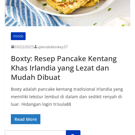
FOODS
03/22/2025
splendiddonkey37
Boxty: Resep Pancake Kentang
Khas Irlandia yang Lezat dan
Mudah Dibuat
Boxty adalah pancake kentang tradisional Irlandia yang
memiliki tekstur lembut di dalam dan sedikit renyah di
luar. Hidangan login trisula88
Read More