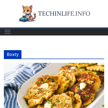
Skip
to
content
Boxty